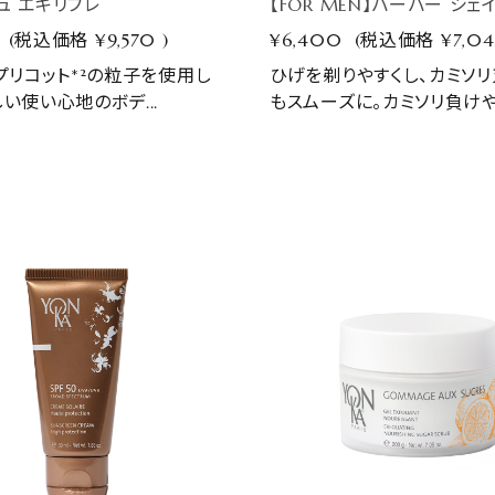
ュ エキリブレ
【FOR MEN】バーバー シェ
(税込価格
¥9,570
)
¥6,400
(税込価格
¥7,0
アプリコット*²の粒子を使用し
ひげを剃りやすくし、カミソ
い使い心地のボデ...
もスムーズに。カミソリ負けや.