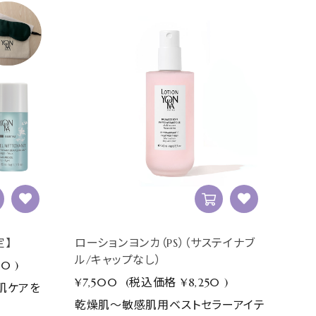
定】
ローションヨンカ（PS）（サステイナブ
ル/キャップなし）
80
)
¥7,500
(税込価格
¥8,250
)
肌ケアを
乾燥肌～敏感肌用ベストセラーアイテ