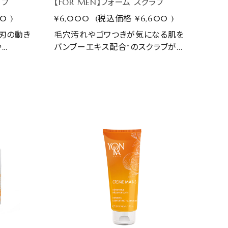
イブ
【FOR MEN】フォーム スクラブ
40
)
¥6,000
(税込価格
¥6,600
)
リ刃の動き
毛穴汚れやゴワつきが気になる肌を
..
バンブーエキス配合*のスクラブが...