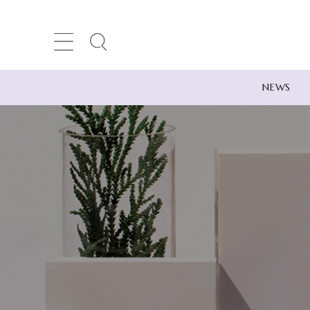
NEWS
search
ACCOUNT MENU
meeting_room
person
ログイン
新規会員登録
NEWS
Category
-カテゴリー