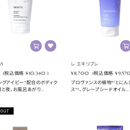
5
レ エキリブレ
(税込価格
¥10,340
)
¥8,700
(税込価格
¥9,57
ングアイビー*配合のボディク
プロヴァンスの植物*¹とにん
と夜、お風呂あがり...
ス*²、グレープシードオイル...
 OUT