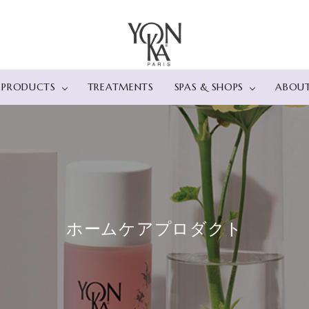
PRODUCTS
TREATMENTS
SPAS & SHOPS
ABOU
カテゴリー
店舗情報
肌タイプ・肌悩
スパ
> ベストセラー
> プレミアムエイジングケ
直営店 レスパスヨン
> 乾燥肌
ハイア
> フェイス
ア
カ表参道
> 敏感肌
シー 箱
クレンジング
エクセランス コード
新宿伊勢丹ビューティ
> 脂性肌
スパ iz
ディープクレンジング
> エイジングケア
ーアポセカリー
> 毛穴
THE L
ローション
オプティマイザー（ファー
> 角質
パ～ルス
美容液
ミング）
> ブライトニングケ
おとぎ
ホームケアプロダクト
乳液・クリーム
タイムレジスト（ハリ）
> エイジングケア
SPA 風
マスク
エラスティン（ハリ）
> ＵＶケア
アイ＆リップケア
> ボディ
サンケア
バスオイル
モイスチュアライザー
スクラブ
ハンドクリーム