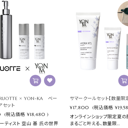
RUOTTE × YON-KA ベー
サマークールセット【数量限
アセット
¥17,800
(税込価格
¥19,5
0
(税込価格
¥18,480
)
オンラインショップ限定夏の
ーティスト 空山 基 氏の世界
まるごと叶える、数量限...