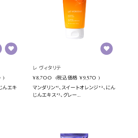
レ ヴィタリテ
0
)
¥8,700
(税込価格
¥9,570
)
じんエキ
マンダリン*¹、スイートオレンジ*²、にん
じんエキス*³、グレー...