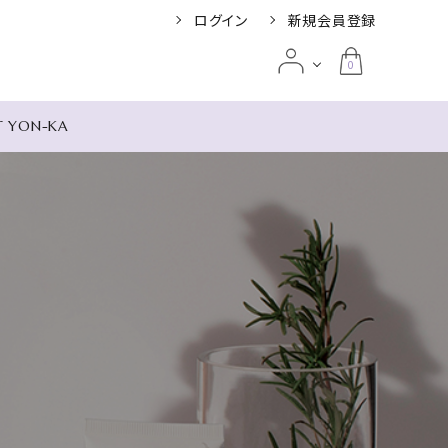
ログイン
新規会員登録
0
T YON-KA
み別
ット リージェン
根 リゾート＆
umi
UIGANS ザ・ス
 デル ソル
ア
の宿 米屋