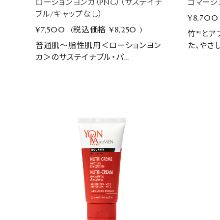
ローションヨンカ（PNG）（サステイナ
ゴマージ
ブル/キャップなし）
¥8,700
¥7,500
(税込価格
¥8,250
)
竹*¹と
普通肌～脂性肌用＜ローションヨン
た、やさし
カ＞のサステイナブル・パ...