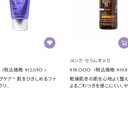
ヨンカ セラムオメガ
(税込価格
¥12,650
)
¥18,000
(税込価格
¥19,
グケア*¹ 肌をひきしめるファ
乾燥肌冬の肌を心地よく整
リ...
よるごわつきを感じにくい、やわ