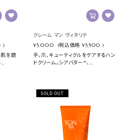
テ
クレーム マン ヴィタリテ
0
)
¥5,000
(税込価格
¥5,500
)
く肌を磨
手、爪、キューティクルをケアするハン
..
ドクリーム。シアバター*¹、...
SOLD OUT