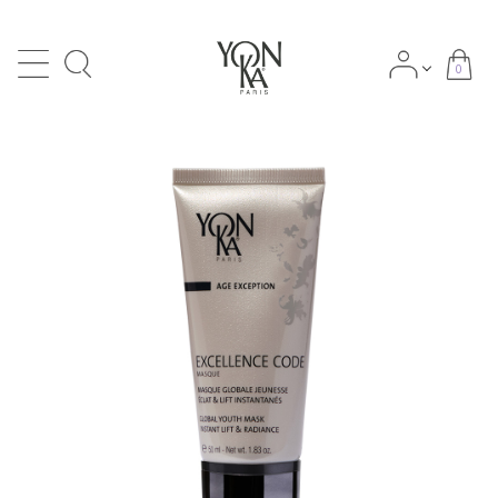
0
search
ACCOUNT MENU
meeting_room
person
ログイン
新規会員登録
NEWS
Category
-カテゴリー
Skin types/Concerns
-肌タイプ・肌悩み別