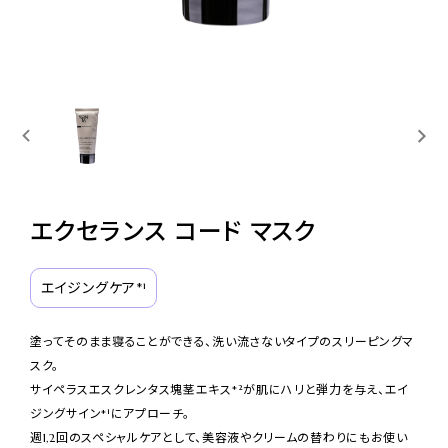
TREATMENTS
SPAS & SHOPS
ABOUT YON-KA
ご利用ガイド
エクセランス コード マスク
プライバシーポリシー
特定商取引法表示
エイジングケア*¹
お問い合わせ
塗ってそのまま寝ることができる、洗い流さないタイプのスリーピングマ
スク。
サイペラスエスクレンタス塊茎エキス*²が肌にハリと弾力を与え、エイ
ジングサイン*¹にアプローチ。
週1,2回のスペシャルケアとして、美容液やクリームの替わりにもお使い