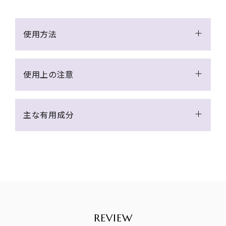
使用方法
週に1、2回、夜、洗顔後ローションで整え、適量を手
に取り、顔と首になじませ、そのままおやすみいた
使用上の注意
だけます。朝に使用する場合は、顔と首に厚めに塗
布して15分ほどおいた後、余分なマスクをティッシ
●傷やはれもの、湿疹等異常のあるところにはお
ュで軽く拭き取ります。必要であればぬるま湯で洗
使いにならないでください。 ●お肌に異常が生じ
主な有用成分
い流してください。
ていないかよく注意して使用してください。 化粧品
がお肌に合わない時は、使用を中止してください。
スクワラン*¹、アーモンドエキス*¹、サイペラスエス
(1)使用中、赤み、はれ、かゆみ、刺激、色抜け（白斑
クレンタス塊茎エキス*¹、水溶性コラーゲン*¹、ヒア
等）や黒ずみ等の異常があらわれた場合 (2)使用
ルロン酸Na*²、ダルスエキス*¹
したお肌に、直接日光があたって上記のような異
常があらわれた場合 そのまま化粧品類の使用を
*¹ 整肌成分
続けますと、症状を悪化させることがありますの
*² 保湿成分
で、 皮フ科医にご相談されることをおすすめしま
REVIEW
す。