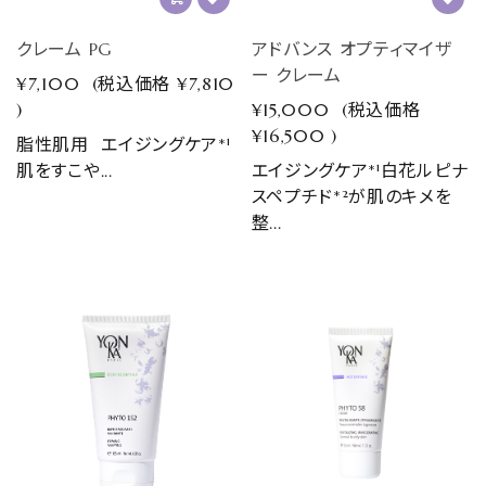
クレーム PG
アドバンス オプティマイザ
ー クレーム
¥7,100
(税込価格
¥7,810
)
¥15,000
(税込価格
¥16,500
)
脂性肌用 エイジングケア*¹
肌をすこや...
エイジングケア*¹白花ルピナ
スペプチド*²が肌のキメを
整...