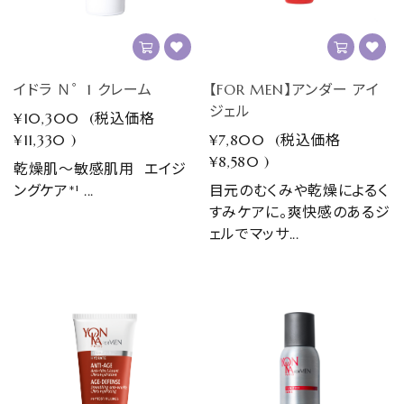
イドラ Ｎ゜1 クレーム
【FOR MEN】アンダー アイ
ジェル
¥10,300
(税込価格
¥11,330
)
¥7,800
(税込価格
¥8,580
)
乾燥肌～敏感肌用 エイジ
ングケア*¹ ...
目元のむくみや乾燥によるく
すみケアに。爽快感のあるジ
ェルでマッサ...