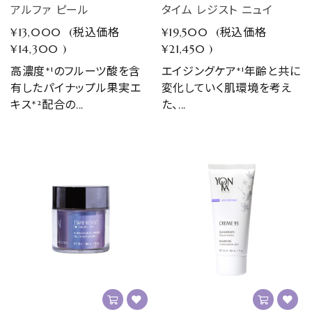
アルファ ピール
タイム レジスト ニュイ
¥13,000
(税込価格
¥19,500
(税込価格
¥14,300
)
¥21,450
)
高濃度*¹のフルーツ酸を含
エイジングケア*¹年齢と共に
有したパイナップル果実エ
変化していく肌環境を考え
キス*²配合の...
た、...