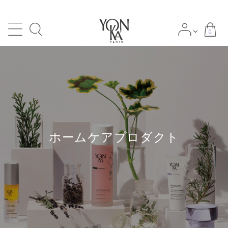
0
search
ACCOUNT MENU
meeting_room
person
ログイン
新規会員登録
ホームケアプロダクト
NEWS
Category
-カテゴリー
Skin types/Concerns
-肌タイプ・肌悩み別