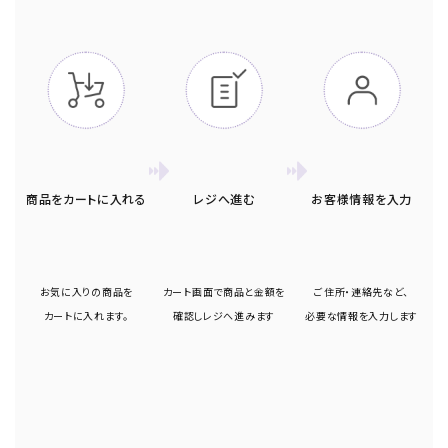
TREATMENTS
SPAS & SHOPS
ABOUT YON-KA
ご利用ガイド
商品をカートに入れる
レジへ進む
お客様情報を入力
プライバシーポリシー
特定商取引法表示
お気に入りの商品を
カート画面で商品と金額を
ご住所・連絡先など、
カートに入れます。
確認しレジへ進みます
必要な情報を入力します
お問い合わせ