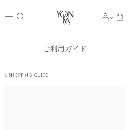
0
search
ご利用ガイド
ACCOUNT MENU
meeting_room
person
ログイン
新規会員登録
SHOPPING GUIDE
NEWS
Category
-カテゴリー
Skin types/Concerns
-肌タイプ・肌悩み別