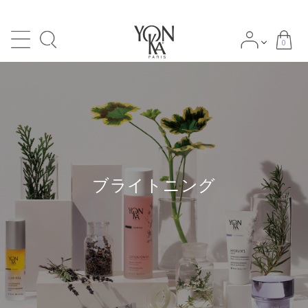
0
search
ACCOUNT MENU
meeting_room
person
ログイン
新規会員登録
ブライトニング
NEWS
Category
-カテゴリー
Skin types/Concerns
-肌タイプ・肌悩み別