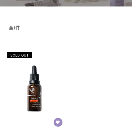
TREATMENTS
SPAS & SHOPS
全1件
ABOUT YON-KA
ご利用ガイド
SOLD OUT
プライバシーポリシー
特定商取引法表示
お問い合わせ