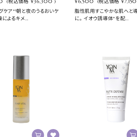
0
(税込価格
¥36,300
)
¥6,500
(税込価格
¥7,150
グケア*¹朝と夜のうるおいケ
脂性肌用すこやかな肌へと
によるキメ...
に。 イオウ誘導体*を配...