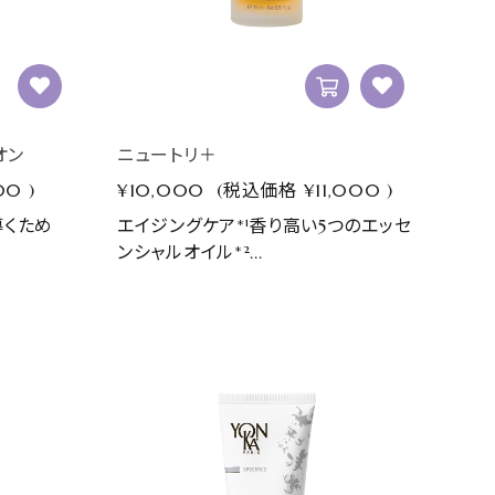
オン
ニュートリ＋
00
)
¥10,000
(税込価格
¥11,000
)
導くため
エイジングケア*¹香り高い5つのエッセ
ンシャルオイル*²...