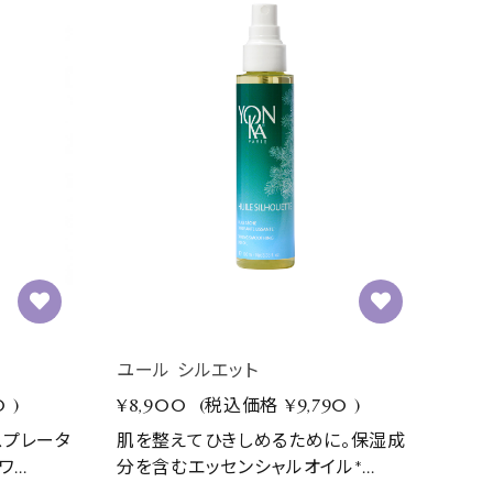
ユール シルエット
0
)
¥8,900
(税込価格
¥9,790
)
スプレータ
肌を整えてひきしめるために。保湿成
..
分を含むエッセンシャルオイル*...