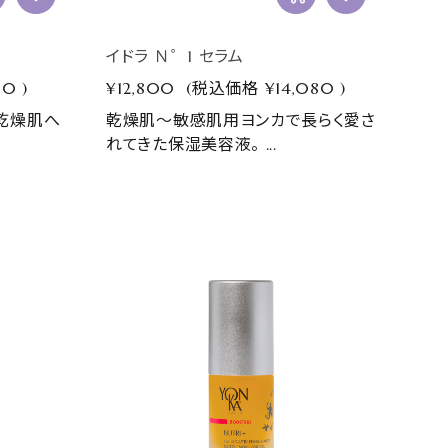
イドラ Ｎ゜1 セラム
30
)
¥12,800
(税込価格
¥14,080
)
¹乾燥肌へ
乾燥肌～敏感肌用ヨンカで長らく愛さ
れてきた保湿美容液。 ...