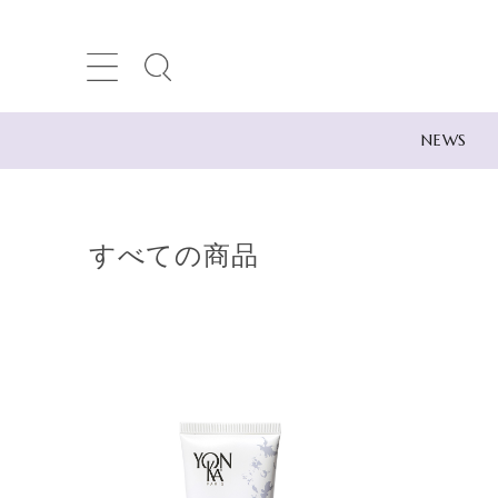
NEWS
search
すべての商品
ACCOUNT MENU
meeting_room
person
ログイン
新規会員登録
NEWS
Category
-カテゴリー