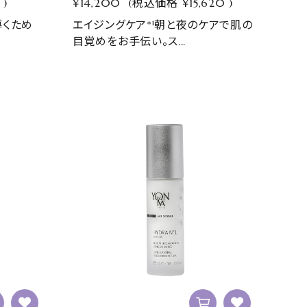
)
¥14,200
(税込価格
¥15,620
)
導くため
エイジングケア*¹朝と夜のケアで肌の
目覚めをお手伝い。ス...