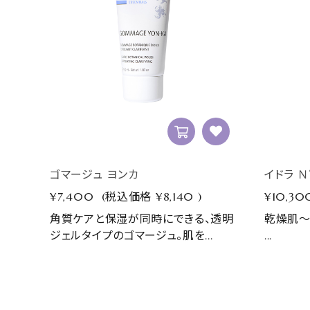
Skin types/Concerns
-肌タイプ・肌悩み別
TREATMENTS
SPAS & SHOPS
ABOUT YON-KA
ご利用ガイド
ゴマージュ ヨンカ
イドラ Ｎ
¥7,400
(税込価格
¥8,140
)
¥10,30
プライバシーポリシー
角質ケアと保湿が同時にできる、透明
乾燥肌～
ジェルタイプのゴマージュ。肌を...
...
特定商取引法表示
お問い合わせ