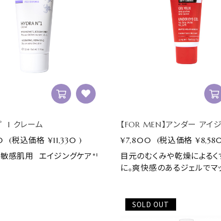
> メンズ
> トリートメントチケット
゜1 クレーム
【FOR MEN】アンダー アイ
0
(税込価格
¥11,330
)
¥7,800
(税込価格
¥8,58
敏感肌用 エイジングケア*¹
目元のむくみや乾燥によるく
に。爽快感のあるジェルでマッサ
SOLD OUT