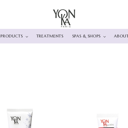
PRODUCTS
TREATMENTS
SPAS & SHOPS
ABOU
カテゴリー
店舗情報
肌タイプ・肌悩
スパ
> ベストセラー
> プレミアムエイジングケ
直営店 レスパスヨン
> 乾燥肌
ハイア
> フェイス
ア
カ表参道
> 敏感肌
シー 箱
クレンジング
エクセランス コード
新宿伊勢丹ビューティ
> 脂性肌
スパ iz
ディープクレンジング
> エイジングケア
ーアポセカリー
> 毛穴
THE L
ローション
オプティマイザー（ファー
> 角質
パ～ルス
美容液
ミング）
> ブライトニングケ
おとぎ
乳液・クリーム
タイムレジスト（ハリ）
> エイジングケア
SPA 風
マスク
エラスティン（ハリ）
> ＵＶケア
アイ＆リップケア
> ボディ
サンケア
バスオイル
モイスチュアライザー
スクラブ
ハンドクリーム