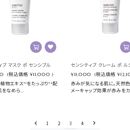
ィブ マスク ポ センシブル
センシティブ クレーム ポ 
00
(税込価格
¥11,000
)
¥11,000
(税込価格
¥12,
植物エキス*¹をたっぷり*²配
赤みが気になる肌に。天然色
をなめら...
メーキャップ効果が赤みをカバ
1
2
3
4