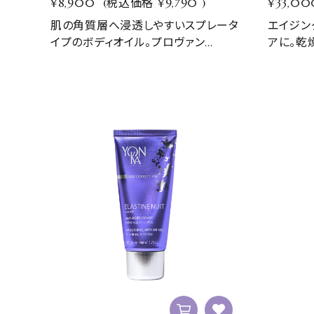
¥8,900
(税込価格
¥9,790
)
¥33,00
肌の角質層へ浸透しやすいスプレータ
エイジン
イプのボディオイル。プロヴァン...
アに。乾燥