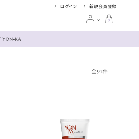
ログイン
新規会員登録
0
T YON-KA
み別
全92件
ット リージェン
根 リゾート＆
umi
UIGANS ザ・ス
 デル ソル
ア
の宿 米屋