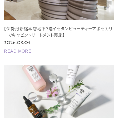
TREATMENTS
SPAS & SHOPS
【伊勢丹新宿本店地下2階イセタンビューティーアポセカリ
ーでキャビントリートメント実施】
ABOUT YON-KA
2026.08.04
ご利用ガイド
READ MORE
プライバシーポリシー
特定商取引法表示
お問い合わせ