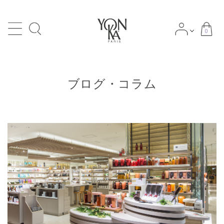
0
search
ブログ・コラム
ACCOUNT MENU
meeting_room
person
ログイン
新規会員登録
NEWS
Category
-カテゴリー
Skin types/Concerns
-肌タイプ・肌悩み別