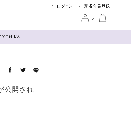
ログイン
新規会員登録
0
T YON-KA
み別
ット リージェン
ア
根 リゾート＆
umi
UIGANS ザ・ス
スが公開され
 デル ソル
ア
の宿 米屋