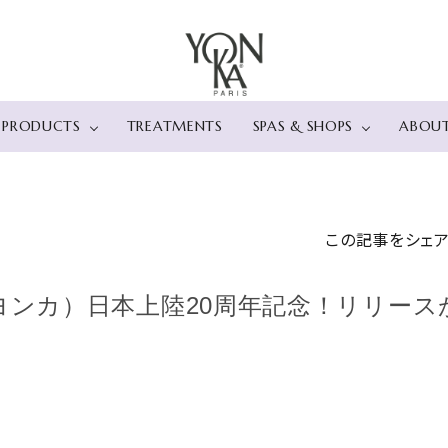
PRODUCTS
TREATMENTS
SPAS & SHOPS
ABOU
カテゴリー
店舗情報
肌タイプ・肌悩
スパ
> ベストセラー
> プレミアムエイジングケ
直営店 レスパスヨン
> 乾燥肌
ハイア
この記事をシェ
> フェイス
ア
カ表参道
> 敏感肌
シー 箱
クレンジング
エクセランス コード
新宿伊勢丹ビューティ
> 脂性肌
スパ iz
ディープクレンジング
> エイジングケア
ーアポセカリー
> 毛穴
THE L
（ヨンカ）日本上陸20周年記念！リリー
ローション
オプティマイザー（ファー
> 角質
パ～ルス
美容液
ミング）
> ブライトニングケ
おとぎ
乳液・クリーム
タイムレジスト（ハリ）
> エイジングケア
SPA 風
マスク
エラスティン（ハリ）
> ＵＶケア
アイ＆リップケア
> ボディ
サンケア
バスオイル
モイスチュアライザー
スクラブ
ハンドクリーム