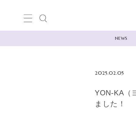
NEWS
search
2025.02.05
ACCOUNT MENU
YON-KA
meeting_room
person
ログイン
新規会員登録
ました！
NEWS
Category
-カテゴリー