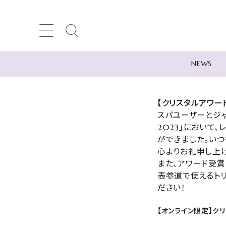
NEWS
search
【クリスタルアワー
スパユーザーとジ
2023」において
ACCOUNT MENU
ができました。いつ
心よりお礼申し上げ
meeting_room
person
ログイン
新規会員登録
また、アワード受賞
表参道で使えるトリ
NEWS
ださい！
Category
-カテゴリー
【オンライン限定】クリ