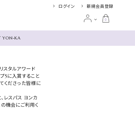
ログイン
新規会員登録
0
T YON-KA
み別
リスタルアワード
ット リージェン
ップ5に入賞すること
根 リゾート＆
umi
してくださった皆様に
UIGANS ザ・ス
 デル ソル
ア
の宿 米屋
、レスパス ヨンカ
この機会にご利用く