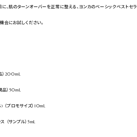
> メンズ
に、肌のターンオーバーを正常に整える、ヨンカのベーシックベストセラ
> トリートメントチケット
機会にお試しください。
品）200mL
現品）50mL
S) （プロモサイズ）10mL
ス （サンプル）5mL