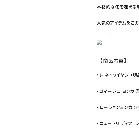
Skin types/Concerns
本格的な冬を迎える前
-肌タイプ・肌悩み別
人気のアイテムをこの
TREATMENTS
SPAS & SHOPS
【商品内容】
ABOUT YON-KA
・レ ネトワイヤン （現
ご利用ガイド
・ゴマージュ ヨンカ（
プライバシーポリシー
・ローションヨンカ (P
特定商取引法表示
・ニュートリ ディフェン
お問い合わせ