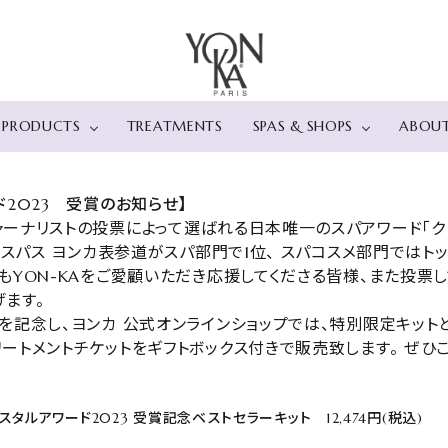
PRODUCTS
TREATMENTS
SPAS & SHOPS
ABOU
カテゴリー
店舗情報
肌タイプ・肌悩
スパ
ド2023 受賞のお知らせ】
ャーナリストの投票によって選ばれる日本唯一のスパアワード「ク
> ベストセラー
> プレミアムエイジングケ
直営店 レスパスヨン
> 乾燥肌
ハイア
、レスパス ヨンカ表参道がスパ部門で1位、 スパコスメ部門ではト
> フェイス
ア
カ表参道
> 敏感肌
シー 箱
クレンジング
エクセランス コード
新宿伊勢丹ビューティ
> 脂性肌
スパ iz
もYON-KAをご愛顧いただき応援してくださる皆様、また投票
ディープクレンジング
> エイジングケア
ーアポセカリー
> 毛穴
THE L
ます。
ローション
オプティマイザー（ファー
> 角質
パ～ルス
美容液
ミング）
> ブライトニングケ
おとぎ
を記念し、ヨンカ 公式オンラインショップでは、特別限定キットと
乳液・クリーム
タイムレジスト（ハリ）
> エイジングケア
SPA 風
ートメントチケットをギフトボックス付きで販売致します。 ぜひ
マスク
エラスティン（ハリ）
> ＵＶケア
アイ＆リップケア
> ボディ
サンケア
バスオイル
モイスチュアライザー
スタルアワード2023 受賞記念ベストセラーキット 12,474円(税込)
スクラブ
ハンドクリーム